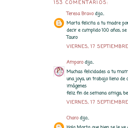
153 COMENTARIOS:
Teresa Bravo
dijo...
Marta felicita a tu madre po
decir e cumplido 100 años, se
Tauro
VIERNES, 17 SEPTIEMBRE
Amparo
dijo...
Muchas felicidades a tu mami 
una joya, un trabajo lleno de 
imágenes
feliz fin de semana amiga, be
VIERNES, 17 SEPTIEMBRE
Charo
dijo...
Hola Marta que bien se le ve 