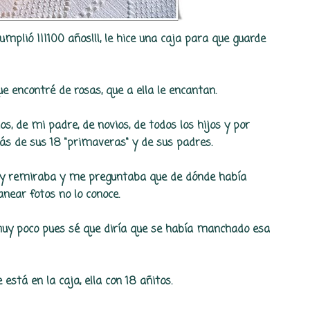
plió ¡¡¡100 años!!!, le hice una caja para que guarde
ue encontré de rosas, que a ella le encantan.
s, de mi padre, de novios, de todos los hijos y por
más de sus 18 "primaveras" y de sus padres.
a y remiraba y me preguntaba que de dónde había
anear fotos no lo conoce.
 muy poco pues sé que diría que se había manchado esa
está en la caja, ella con 18 añitos.