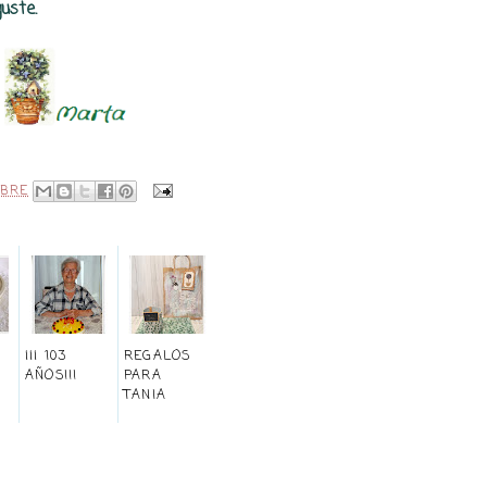
uste.
MBRE
¡¡¡ 103
REGALOS
AÑOS!!!
PARA
TANIA